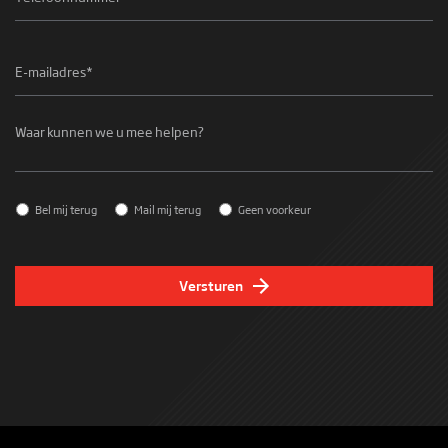
E-
mailadres
*
Waar
kunnen
we
u
mee
helpen?
Contact
*
Bel mij terug
Mail mij terug
Geen voorkeur
Versturen