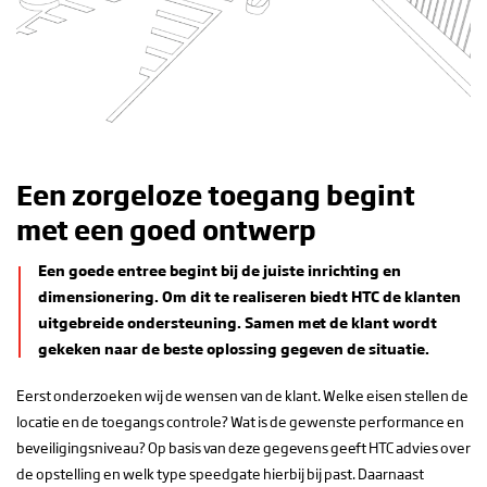
adviseren VVE’s graag over oplossingen voor een
deze ‘wauw
veilige, mooie en gebruiksvriendelijke
volledig in
voertuigentree…
mogelijk t
architect
VVE Appartementen
Architecte
Een zorgeloze toegang begint
met een goed ontwerp
Een goede entree begint bij de juiste inrichting en
dimensionering. Om dit te realiseren biedt HTC de klanten
uitgebreide ondersteuning. Samen met de klant wordt
gekeken naar de beste oplossing gegeven de situatie.
Eerst onderzoeken wij de wensen van de klant. Welke eisen stellen de
locatie en de toegangs controle? Wat is de gewenste performance en
beveiligingsniveau? Op basis van deze gegevens geeft HTC advies over
de opstelling en welk type speedgate hierbij bij past. Daarnaast