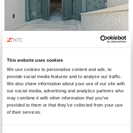
Beveiligde toegang tot
gebouwen
This website uses cookies
Gebouwen stellen specifieke eisen aan de
We use cookies to personalise content and ads, to
toegangsoplossing, zoals beperkte ruimte voor het
provide social media features and to analyse our traffic.
product of de voertuigen en de bouwkundige integratie.
We also share information about your use of our site with
Ook esthetische wensen spelen een belangrijk rol,
our social media, advertising and analytics partners who
daarnaast zijn er nog de eisen op het gebied van
may combine it with other information that you’ve
beveiliging, veiligheid en performance.
provided to them or that they’ve collected from your use
of their services.
Ieder pand is anders, goede integratie van de speedgate vraagt vaak
om additioneel hekwerk en voor een goede scheiding van
verkeersstromen, loopdeuren voor fietsers en voetgangers.
Consent