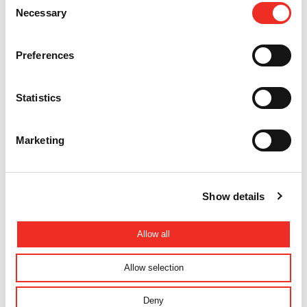
Daarnaast kennen veel parkeerdekken lange op- & afritten wat vraagt
Necessary
Selection
om speciale voorzieningen. HTC biedt een vehicle entrance solution
voor al deze situaties.
Preferences
Xentry 2
Xentry 3
Statistics
Marketing
Show details
Allow all
Allow selection
Deny