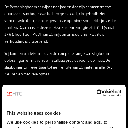
De Pevac slagboom bewijst sinds jaar en dag zijn bestaansrecht:
duurzaam, van hoge kwaliteit en gemakkelijk in gebruik. Het
vernieuwde design en de gewenste openingssnelheid zijn sterke
punten. Daarnaast is deze reeks extreem energie efficiënt (vanaf
17W), heeft een MCBF van 10 miljoen en is de prijs–kwaliteit
verhouding is uitstekend.
Wij kunnen u adviseren over de complete range van slagboom
oplossingen en maken de installatie precies voor u op maat. De
slagbomen zijn leverbaar tot een lengte van 10 meter, in alle RAL
kleuren en met vele opties.
Certificeringen
EN13849-1
This website uses cookies
We use cookies to personalise content and ads, to