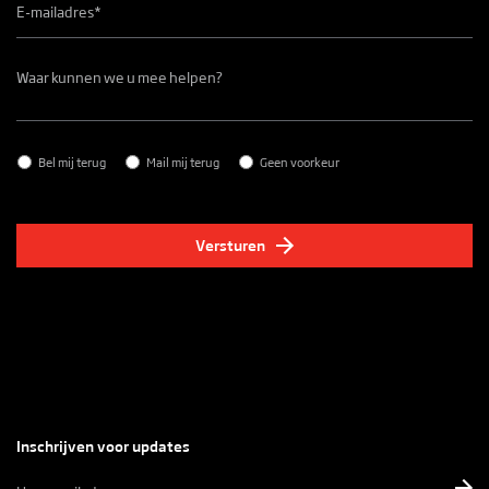
Waar
kunnen
we
u
mee
helpen?
Contact
*
Bel mij terug
Mail mij terug
Geen voorkeur
Versturen
Inschrijven voor updates
E-
mailadres
*