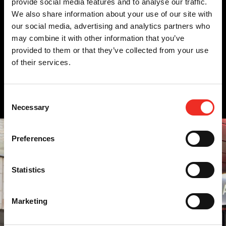
Voor wie is dit relevant?
provide social media features and to analyse our traffic.
We also share information about your use of our site with
De Pevac slagbomen passen we toe in de volgende gebieden:
our social media, advertising and analytics partners who
may combine it with other information that you’ve
Snelle links
provided to them or that they’ve collected from your use
of their services.
Appartementen/VVE
Commercieel parkeren
Logistiek
Overheid
Consent
Necessary
Selection
Preferences
Statistics
Marketing