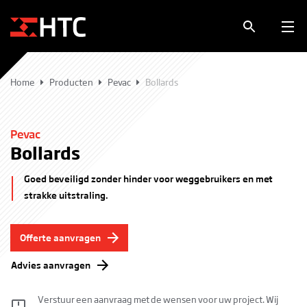
Home
Producten
Pevac
Bollards
Pevac
Bollards
Goed beveiligd zonder hinder voor weggebruikers en met
strakke uitstraling.
Offerte aanvragen
Advies aanvragen
Verstuur een aanvraag met de wensen voor uw project. Wij