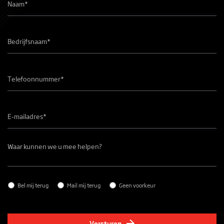
Bedrijfsnaam
*
Telefoonnummer
*
E-
mailadres
*
Waar
kunnen
we
u
mee
helpen?
Contact
*
Bel mij terug
Mail mij terug
Geen voorkeur
Versturen