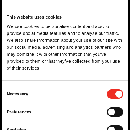
Ontworpen voor verschillende dreigingsniveaus
Omgevingsvriendelijke uitstraling of
high security
Bedrijfszeker
This website uses cookies
We use cookies to personalise content and ads, to
Certificeringen
provide social media features and to analyse our traffic.
We also share information about your use of our site with
Crash rated conform K4-K8-K12
our social media, advertising and analytics partners who
PAS-68 (tot 7500kg @80km/u)
may combine it with other information that you’ve
provided to them or that they’ve collected from your use
of their services.
Voor wie is dit relevant?
Consent
De Pevac bollards passen we toe in de volgende gebieden:
Necessary
Selection
Snelle links
Preferences
Overheid
Logistiek
Industrie terrein
Statistics