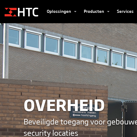
Oplossingen
Producten
Services
OVERHEID
Beveiligde toegang voor gebouwe
security locaties