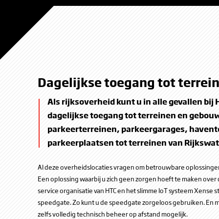
Politie Amsterdam-Amstellland
Kroon Schedeledo
Haa
Dagelijkse toegang tot terre
Als rijksoverheid kunt u in alle gevallen bij
dagelijkse toegang tot terreinen en gebou
parkeerterreinen, parkeergarages, havent
parkeerplaatsen tot terreinen van Rijkswat
Al deze overheidslocaties vragen om betrouwbare oplossinge
Een oplossing waarbij u zich geen zorgen hoeft te maken over
service organisatie van HTC en het slimme IoT systeem Xense 
Politie Amsterdam-Amstellland
speedgate. Zo kunt u de speedgate zorgeloos gebruiken. En m
zelfs volledig technisch beheer op afstand mogelijk.