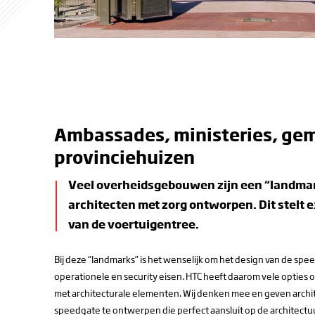
Ambassades, ministeries, ge
provinciehuizen
Veel overheidsgebouwen zijn een “landma
architecten met zorg ontworpen. Dit stelt e
van de voertuigentree.
Bij deze “landmarks” is het wenselijk om het design van de sp
operationele en security eisen. HTC heeft daarom vele opties 
met architecturale elementen. Wij denken mee en geven archi
speedgate te ontwerpen die perfect aansluit op de architectu