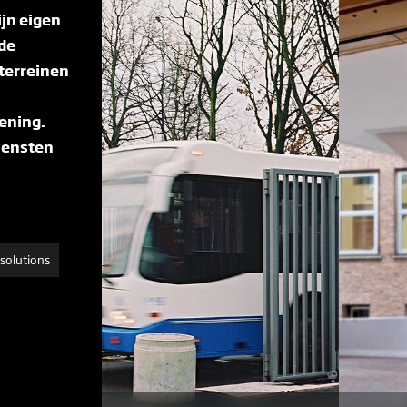
ijn eigen
 de
 terreinen
ening.
iensten
 solutions