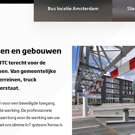
ekshaven Den
Bus locatie Amsterdam
Sta
g
inen en gebouwen
 HTC terecht voor de
wen. Van gemeentelijke
erreinen, truck
erstaat.
n voor een beveiligde toegang.
 de werking. De professionele
staan borg voor de werking van uw
et ons slimme IoT systeem Xense is