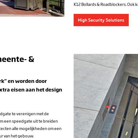
K12 Bollards & Roadblockers. Ook
High Security Solutions
meente- &
rk” en worden door
xtra eisen aan het design
eedgate te verenigen met de
om een speedgate uit te breiden
tecten alle mogelijkheden om een
ur van het gebouw.