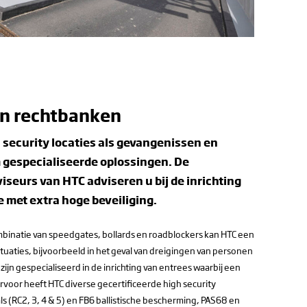
n rechtbanken
 security locaties als gevangenissen en
 gespecialiseerde oplossingen. De
iseurs van HTC adviseren u bij de inrichting
 met extra hoge beveiliging.
binatie van speedgates, bollards en roadblockers kan HTC een
situaties, bijvoorbeeld in het geval van dreigingen van personen
ijn gespecialiseerd in de inrichting van entrees waarbij een
rvoor heeft HTC diverse gecertificeerde high security
ls (RC2, 3, 4 & 5) en FB6 ballistische bescherming, PAS68 en