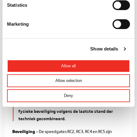
Statistics
Marketing
Show details
Allow all
High security
Allow selection
Steeds meer gebouwen moeten om uiteenlopende
Deny
redenen beveiligd worden. In de Xentry 3 High
Security is daarvoor zowel (digitale) bewaking als
fysieke beveiliging volgens de laatste stand der
techniek gecombineerd.
Beveiliging
— De speedgates RC2, RC3, RC4 en RC5 zijn