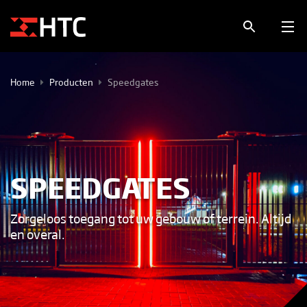
Home
Producten
Speedgates
SPEEDGATES
Zorgeloos toegang tot uw gebouw of terrein. Altijd
en overal.