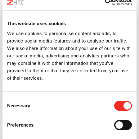
This website uses cookies
We use cookies to personalise content and ads, to
provide social media features and to analyse our traffic.
XENTRY STS
We also share information about your use of our site with
Een beveiliging zonder belemmering, ook geschikt
our social media, advertising and analytics partners who
voor zwaar vrachtverkeer en hoge voertuigen.
may combine it with other information that you’ve
provided to them or that they’ve collected from your use
Effectieve beveiliging van bedrijfsterreinen vraagt om
of their services.
permanente afsluiting. Effectieve toegang voor auto en
vrachtverkeer vraagt daarentegen om toeg...
Consent
Necessary
Selection
Preferences