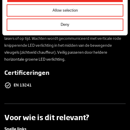
toegevoegd. Sturen: inrijden, openen op signaal van een
toegangscontrole systeem. Sluiten na passage van de verticale lasers
Allow selection
of op tijd. (handbediening ook mogelijk) Uitrijden, openen door
detectie van een voertuig door
Deny
de horizontale laser. Sluiten gebeurd na passage van de verticale
lasers of op tijd. Wachten wordt gecommuniceerd met verticale rode
knipperende LED verlichting in het midden van de bewegende
vleugels (zichtveld chauffeur). Veilig passeren door heldere
horizontale groene LED verlichting.
Certificeringen
EN 13241
Voor wie is dit relevant?
Snelle links