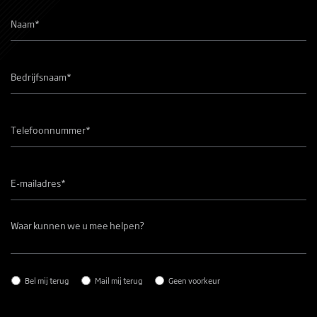
Naam
*
Bedrijfsnaam
*
Telefoonnummer
*
E-
mailadres
*
Waar
kunnen
we
u
mee
helpen?
Contact
*
Bel mij terug
Mail mij terug
Geen voorkeur