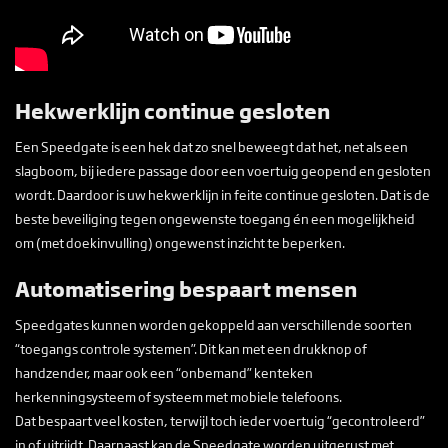
Hekwerklijn continue gesloten
Een Speedgate is een hek dat zo snel beweegt dat het, net als een
slagboom, bij iedere passage door een voertuig geopend en gesloten
wordt. Daardoor is uw hekwerklijn in feite continue gesloten. Dat is de
beste beveiliging tegen ongewenste toegang én een mogelijkheid
om (met doekinvulling) ongewenst inzicht te beperken.
Automatisering bespaart mensen
Speedgates kunnen worden gekoppeld aan verschillende soorten
“toegangs controle systemen”. Dit kan met een drukknop of
handzender, maar ook een “onbemand” kenteken
herkenningsysteem of systeem met mobiele telefoons.
Dat bespaart veel kosten, terwijl toch ieder voertuig “gecontroleerd”
in of uitrijdt. Daarnaast kan de Speedgate worden uitgerust met