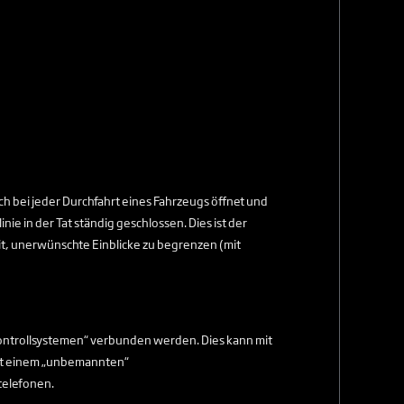
sich bei jeder Durchfahrt eines Fahrzeugs öffnet und
nie in der Tat ständig geschlossen. Dies ist der
, unerwünschte Einblicke zu begrenzen (mit
ntrollsystemen“ verbunden werden. Dies kann mit
it einem „unbemannten“
telefonen.