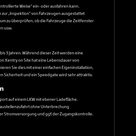
trollierte Weise“ ein- oder ausfahren kann.
 zur „Inspektion“ von Fahrzeugen ausgestattet
um zu überprüfen, ob die Fahrzeuge die Zeitfenster
en usw.
 bis 3 Jahren. Während dieser Zeit werden eine
von Xentry on Site hat eine Lebensdauer von
ieren Sie dies mit einer einfachen Eigeninstallation,
n Sicherheit und ein Speedgate wird sehr attraktiv.
en
nsport auf einem LKW mit ebener Ladefläche.
e Baustellenzufahrt ohne Unterbrechung
er Stromversorgung und ggf. der Zugangskontrolle.