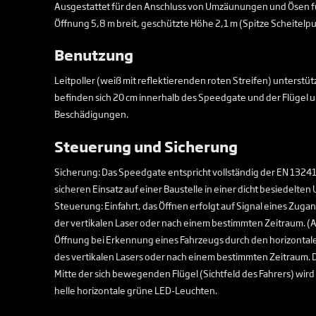
Ausgestattet für den Anschluss von Umzäunungen und Ösen für 
Öffnung 5,8 m breit, geschützte Höhe 2,1 m (Spitze Scheitelp
Benutzung
Leitpoller (weiß mit reflektierenden roten Streifen) unterstüt
befinden sich 20 cm innerhalb des Speedgate und der Flügel 
Beschädigungen.
Steuerung und Sicherung
Sicherung: Das Speedgate entspricht vollständig der EN 1324
sicheren Einsatz auf einer Baustelle in einer dicht besiedelt
Steuerung: Einfahrt, das Öffnen erfolgt auf Signal eines Zug
der vertikalen Laser oder nach einem bestimmten Zeitraum. (
Öffnung bei Erkennung eines Fahrzeugs durch den horizontale
des vertikalen Lasers oder nach einem bestimmten Zeitraum. D
Mitte der sich bewegenden Flügel (Sichtfeld des Fahrers) wird
helle horizontale grüne LED-Leuchten.