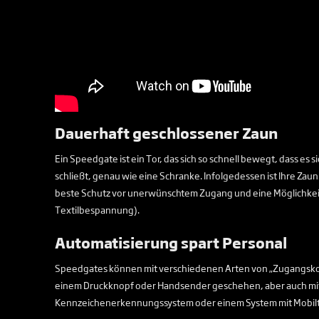
Dauerhaft geschlossener Zaun
Ein Speedgate ist ein Tor, das sich so schnell bewegt, dass es 
schließt, genau wie eine Schranke. Infolgedessen ist Ihre Zaunli
beste Schutz vor unerwünschtem Zugang und eine Möglichkeit
Textilbespannung).
Automatisierung spart Personal
Speedgates können mit verschiedenen Arten von „Zugangsko
einem Druckknopf oder Handsender geschehen, aber auch m
Kennzeichenerkennungssystem oder einem System mit Mobil