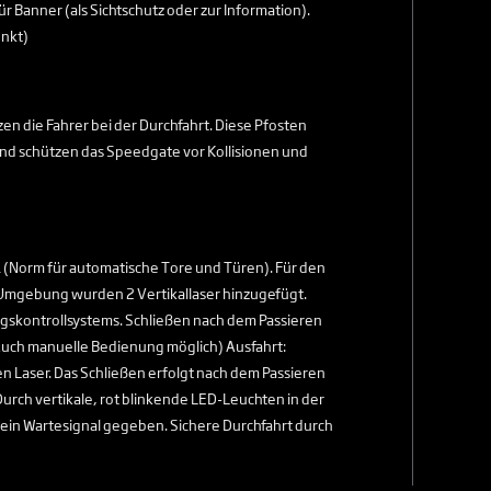
Banner (als Sichtschutz oder zur Information).
unkt)
zen die Fahrer bei der Durchfahrt. Diese Pfosten
und schützen das Speedgate vor Kollisionen und
1 (Norm für automatische Tore und Türen). Für den
en Umgebung wurden 2 Vertikallaser hinzugefügt.
angskontrollsystems. Schließen nach dem Passieren
Auch manuelle Bedienung möglich) Ausfahrt:
n Laser. Das Schließen erfolgt nach dem Passieren
urch vertikale, rot blinkende LED-Leuchten in der
 ein Wartesignal gegeben. Sichere Durchfahrt durch