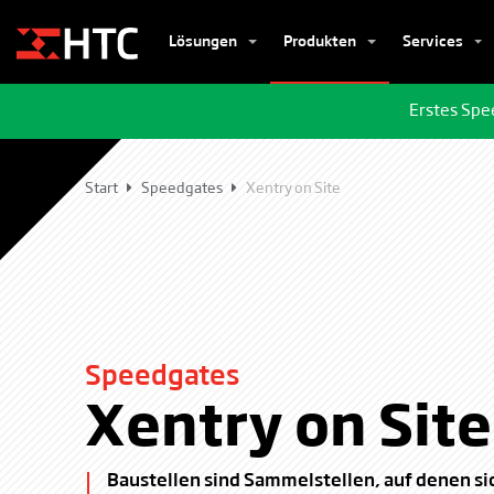
Lösungen
Produkten
Services
Erstes Spe
Start
Speedgates
Xentry on Site
Speedgates
Xentry on Site
Baustellen sind Sammelstellen, auf denen si