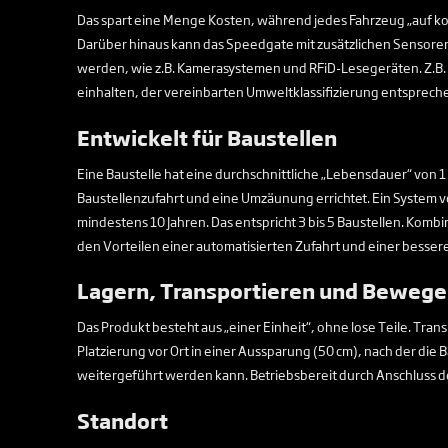
Das spart eine Menge Kosten, während jedes Fahrzeug „auf kon
Darüber hinaus kann das Speedgate mit zusätzlichen Sensoren
werden, wie z.B. Kamerasystemen und RFiD-Lesegeräten. Z.B. 
einhalten, der vereinbarten Umweltklassifizierung entsprech
Entwickelt für Baustellen
Eine Baustelle hat eine durchschnittliche „Lebensdauer“ von 1
Baustellenzufahrt und eine Umzäunung errichtet. Ein System 
mindestens 10 Jahren. Das entspricht 3 bis 5 Baustellen. Kombin
den Vorteilen einer automatisierten Zufahrt und einer bessere
Lagern, Transportieren und Beweg
Das Produkt besteht aus „einer Einheit“, ohne lose Teile. Tra
Platzierung vor Ort in einer Aussparung (50 cm), nach der di
weitergeführt werden kann. Betriebsbereit durch Anschluss d
Standort