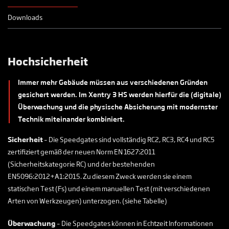
Downloads
Hochsicherheit
Immer mehr Gebäude müssen aus verschiedenen Gründen
gesichert werden. Im Xentry 3 HS werden hierfür die (digitale)
Überwachung und die physische Absicherung mit modernster
Technik miteinander kombiniert.
Sicherheit
– Die Speedgates sind vollständig RC2, RC3, RC4 und RC5
zertifiziert gemäß der neuen Norm EN 1627:2011
(Sicherheitskategorie RC) und der bestehenden
EN5096:2012+A1:2015. Zu diesem Zweck werden sie einem
statischen Test (Fs) und einem manuellen Test (mit verschiedenen
Arten von Werkzeugen) unterzogen. (siehe Tabelle)
Überwachung
– Die Speedgates können in Echtzeit Informationen