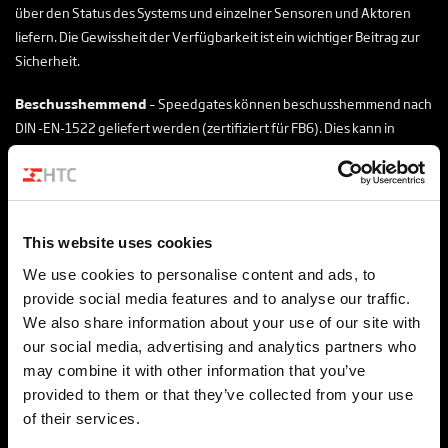
über den Status des Systems und einzelner Sensoren und Aktoren
liefern. Die Gewissheit der Verfügbarkeit ist ein wichtiger Beitrag zur
Sicherheit.
Beschusshemmend
– Speedgates können beschusshemmend nach
DIN -EN-1522 geliefert werden (zertifiziert für FB6). Dies kann in
Kombination mit der RC-Zertifizierung erfolgen.
Zertifizierungen
EN 1627:2011
This website uses cookies
EN 5096:2012 + A1:2015
We use cookies to personalise content and ads, to
DIN EN 1522
provide social media features and to analyse our traffic.
We also share information about your use of our site with
RC2
our social media, advertising and analytics partners who
RC3
may combine it with other information that you’ve
RC4
provided to them or that they’ve collected from your use
RC5
of their services.
Zertifikate auf Anfrage erhältlich