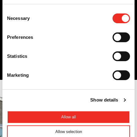
Consent
Necessary
Selection
Für wen ist sie relevant?
Preferences
Wir setzen das Speed Gate Xentry 3 High Security in den folgenden
Bereichen ein:
Statistics
Behörden
Marketing
Show details
Allow all
Allow selection