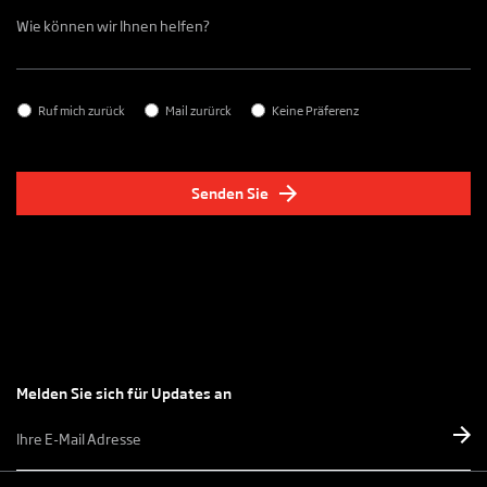
Waar
kunnen
we
u
mee
helpen?
Contact
*
Ruf mich zurück
Mail zurürck
Keine Präferenz
Senden Sie
Melden Sie sich für Updates an
E-
mailadres
*