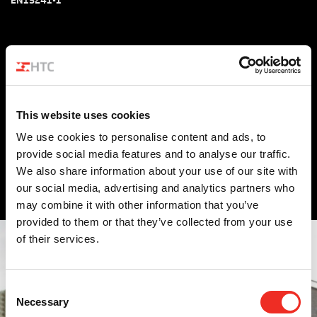
Für wen ist sie relevant?
Das Xentry Mobile Speedgate wird in folgenden Bereichen
This website uses cookies
eingesetzt:
We use cookies to personalise content and ads, to
Snelle links
provide social media features and to analyse our traffic.
We also share information about your use of our site with
Bauwesen
Öffentlicher Sektor
Logistiek
our social media, advertising and analytics partners who
may combine it with other information that you’ve
provided to them or that they’ve collected from your use
of their services.
Consent
Necessary
Selection