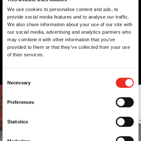
We use cookies to personalise content and ads, to
provide social media features and to analyse our traffic.
We also share information about your use of our site with
Für wen ist sie relevant?
our social media, advertising and analytics partners who
may combine it with other information that you’ve
Die speedgate Xentry 3 gelten wir in den folgenden Bereichen:
provided to them or that they’ve collected from your use
of their services.
Snelle links
Kommerzielles Parken
Behörden
Architekten
Consent
Necessary
Selection
Preferences
Statistics