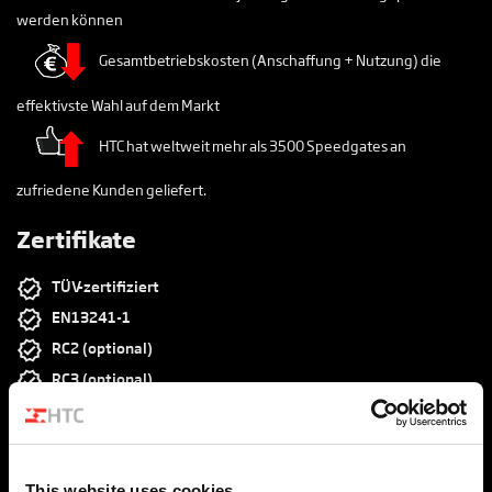
werden können
Gesamtbetriebskosten (Anschaffung + Nutzung) die
effektivste Wahl auf dem Markt
HTC hat weltweit mehr als 3500 Speedgates an
zufriedene Kunden geliefert.
Zertifikate
TÜV-zertifiziert
EN13241-1
RC2 (optional)
RC3 (optional)
RC4 (optional)
RC5 (optional)
FB6 (optional)
This website uses cookies