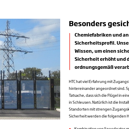
Besonders gesic
Chemiefabriken und an
Sicherheitsprofil. Uns
Wissen, um einen sich
Sicherheit erhöht und
ordnungsgemäß verarb
HTC hat viel Erfahrung mit Zugang
hintereinander angeordnet sind. S
Tatsache, dass sich die Flügel in e
in Schleusen. Natürlich ist die Ins
Standorten mit strengen Zugangsko
Sicherheit werden die folgenden 
Kombination von Speedgates m