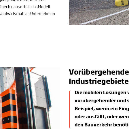
er hinaus erfüllt das Modell
islaufwirtschaft an Unternehmen
Vorübergehende 
Industriegebiete
Die mobilen Lösungen v
vorübergehender und s
Beispiel, wenn ein Ei
oder ausfällt, oder we
den Bauverkehr benötig