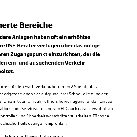
herte Bereiche
dere Anlagen haben oft ein erhöhtes
ere RSE-Berater verfügen über das nötige
eren Zugangspunkt einzurichten, der die
 den ein- und ausgehenden Verkehr
eitet.
storen für den Frachtverkehr, bei denen 2 Speedgates
peedgates eignen sich aufgrund ihrer Schnelligkeit und der
iner Linie mit der Fahrbahn öffnen, hervorragend für den Einbau
tallations- und Serviceabteilung von HTC auch daran gewöhnt, an
ntrollen und Sicherheitsvorschriften zu arbeiten. Für hohe
Hochsicherheitslösungen empfohlen:
it Pollern und Rammschutzsperren