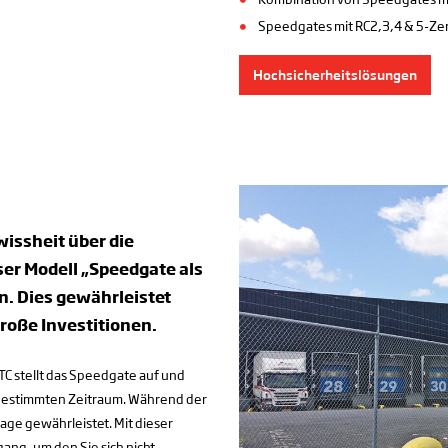
Speedgates mit RC2,3,4 & 5-Zer
Hochsicherheitslösungen
issheit über die
er Modell „Speedgate als
n. Dies gewährleistet
roße Investitionen.
TC stellt das Speedgate auf und
n bestimmten Zeitraum. Während der
age gewährleistet. Mit dieser
ang, um den Sie sich nicht