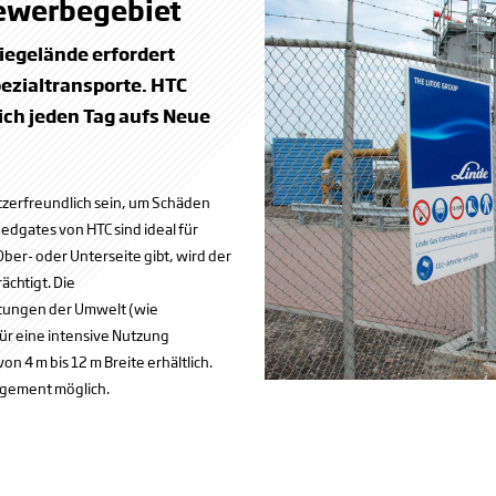
Gewerbegebiet
iegelände erfordert
ezialtransporte. HTC
sich jeden Tag aufs Neue
utzerfreundlich sein, um Schäden
dgates von HTC sind ideal für
ber- oder Unterseite gibt, wird der
ächtigt. Die
stungen der Umwelt (wie
für eine intensive Nutzung
on 4 m bis 12 m Breite erhältlich.
agement möglich.