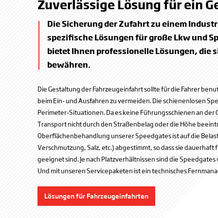
Zuverlässige Lösung für ein 
Die Sicherung der Zufahrt zu einem Industr
spezifische Lösungen für große Lkw und Sp
bietet Ihnen professionelle Lösungen, die 
bewähren.
Die Gestaltung der Fahrzeugeinfahrt sollte für die Fahrer ben
beim Ein- und Ausfahren zu vermeiden. Die schienenlosen Spee
Perimeter-Situationen. Da es keine Führungsschienen an der O
Transport nicht durch den Straßenbelag oder die Höhe beeintr
Oberflächenbehandlung unserer Speedgates ist auf die Bela
Verschmutzung, Salz, etc.) abgestimmt, so dass sie dauerhaft 
geeignet sind. Je nach Platzverhältnissen sind die Speedgates v
Und mit unseren Servicepaketen ist ein technisches Fernman
Lösungen für Fahrzeugeinfahrten