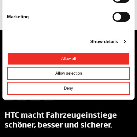
Marketing
Show details
Melden Sie sich für Updates an
E-
mailadres
*
Allow all
Allow selection
+31 88 - 027 70 88
info@htc-ps.com
Deny
HTC macht Fahrzeugeinstiege
schöner, besser und sicherer.