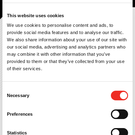
This website uses cookies
We use cookies to personalise content and ads, to
provide social media features and to analyse our traffic.
HTC parking & security will auch in puncto Sicherheit und Qualität
We also share information about your use of our site with
Marktführer sein. Aus diesem Grund lassen wir unsere Arbeit und
our social media, advertising and analytics partners who
Produkte jährlich durch externe Audits überprüfen. Die folgenden
may combine it with other information that you’ve
Zertifikate stehen zum Download zur Verfügung.
provided to them or that they’ve collected from your use
of their services.
Darüber hinaus verfügen wir über spezifische Produktzertifikate (z.B.
für besondere Sicherheitsanforderungen). Diese Zertifikate sind für
(potenzielle) Kunden auf Anfrage nach Rücksprache mit unserer
Consent
Verkaufsabteilung erhältlich.
Necessary
Selection
TUV Werkszertifikat
KOMO attest (nur auf Anfrage)
Preferences
VCA
ISO 9001
Statistics