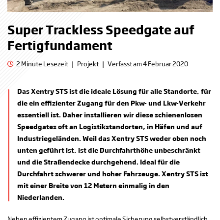
Super Trackless Speedgate auf
Fertigfundament
2 Minute Lesezeit
|
Projekt
|
Verfasst am 4 Februar 2020
Das Xentry STS ist die ideale Lösung für alle Standorte, für
die ein effizienter Zugang für den Pkw- und Lkw-Verkehr
essentiell ist. Daher installieren wir diese schienenlosen
Speedgates oft an Logistikstandorten, in Häfen und auf
Industriegeländen. Weil das Xentry STS weder oben noch
unten geführt ist, ist die Durchfahrthöhe unbeschränkt
und die Straßendecke durchgehend. Ideal für die
Durchfahrt schwerer und hoher Fahrzeuge. Xentry STS ist
mit einer Breite von 12 Metern einmalig in den
Niederlanden.
Neben effizientem Zugang ist optimale Sicherung selbstverständlich