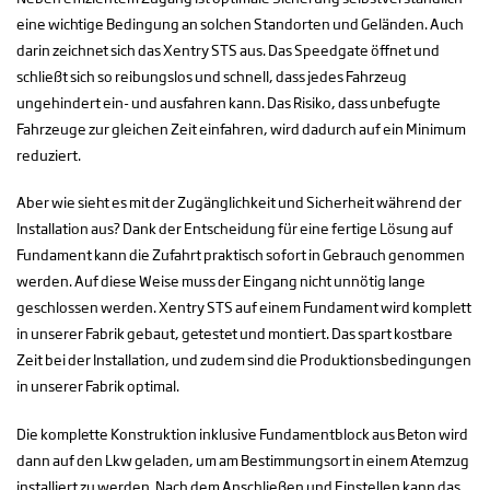
eine wichtige Bedingung an solchen Standorten und Geländen. Auch
darin zeichnet sich das Xentry STS aus. Das Speedgate öffnet und
schließt sich so reibungslos und schnell, dass jedes Fahrzeug
ungehindert ein- und ausfahren kann. Das Risiko, dass unbefugte
Fahrzeuge zur gleichen Zeit einfahren, wird dadurch auf ein Minimum
reduziert.
Aber wie sieht es mit der Zugänglichkeit und Sicherheit während der
Installation aus? Dank der Entscheidung für eine fertige Lösung auf
Fundament kann die Zufahrt praktisch sofort in Gebrauch genommen
werden. Auf diese Weise muss der Eingang nicht unnötig lange
geschlossen werden. Xentry STS auf einem Fundament wird komplett
in unserer Fabrik gebaut, getestet und montiert. Das spart kostbare
Zeit bei der Installation, und zudem sind die Produktionsbedingungen
in unserer Fabrik optimal.
Die komplette Konstruktion inklusive Fundamentblock aus Beton wird
dann auf den Lkw geladen, um am Bestimmungsort in einem Atemzug
installiert zu werden. Nach dem Anschließen und Einstellen kann das