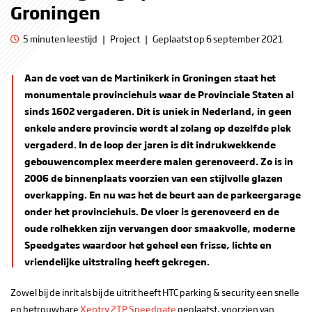
Groningen
5 minuten leestijd
|
Project
|
Geplaatst op 6 september 2021
Aan de voet van de Martinikerk in Groningen staat het
monumentale provinciehuis waar de Provinciale Staten al
sinds 1602 vergaderen. Dit is uniek in Nederland, in geen
enkele andere provincie wordt al zolang op dezelfde plek
vergaderd. In de loop der jaren is dit indrukwekkende
gebouwencomplex meerdere malen gerenoveerd. Zo is in
2006 de binnenplaats voorzien van een stijlvolle glazen
overkapping. En nu was het de beurt aan de parkeergarage
onder het provinciehuis. De vloer is gerenoveerd en de
oude rolhekken zijn vervangen door smaakvolle, moderne
Speedgates waardoor het geheel een frisse, lichte en
vriendelijke uitstraling heeft gekregen.
Zowel bij de inrit als bij de uitrit heeft HTC parking & security een snelle
en betrouwbare
Xentry 2TP Speedgate
geplaatst, voorzien van