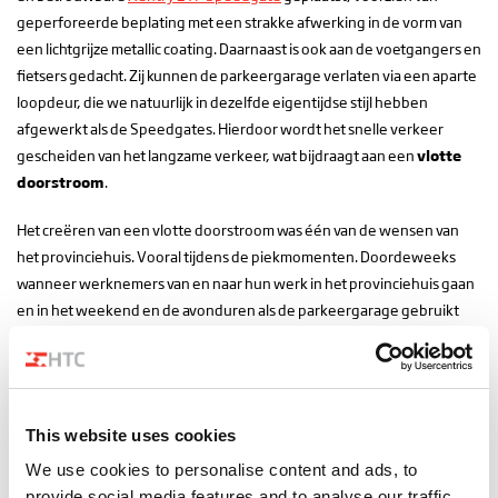
geperforeerde beplating met een strakke afwerking in de vorm van
een lichtgrijze metallic coating. Daarnaast is ook aan de voetgangers en
fietsers gedacht. Zij kunnen de parkeergarage verlaten via een aparte
loopdeur, die we natuurlijk in dezelfde eigentijdse stijl hebben
afgewerkt als de Speedgates. Hierdoor wordt het snelle verkeer
gescheiden van het langzame verkeer, wat bijdraagt aan een
vlotte
doorstroom
.
Het creëren van een vlotte doorstroom was één van de wensen van
het provinciehuis. Vooral tijdens de piekmomenten. Doordeweeks
wanneer werknemers van en naar hun werk in het provinciehuis gaan
en in het weekend en de avonduren als de parkeergarage gebruikt
wordt door bezoekers van de binnenstad. De
Xentry 2TP Speedgates
boden daarom een perfect alternatief voor de rolhekken. Ze zijn
immers net zo snel als een slagboom en bieden tegelijkertijd een
optimale beveiliging en
stijlvolle uitstraling
. Hierdoor is het in- en
This website uses cookies
uitrijden van de parkeergarage een stuk aangenamer en bovendien
nóg makkelijker en sneller geworden.
We use cookies to personalise content and ads, to
provide social media features and to analyse our traffic.