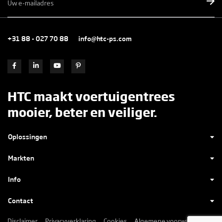
mailadres
*
+31 88 - 027 70 88
info@htc-ps.com
HTC maakt voertuigentrees
mooier, beter en veiliger.
Oplossingen
Markten
Info
Contact
Disclaimer
Privacyverklaring
Cookies
Algemene voorwaarden