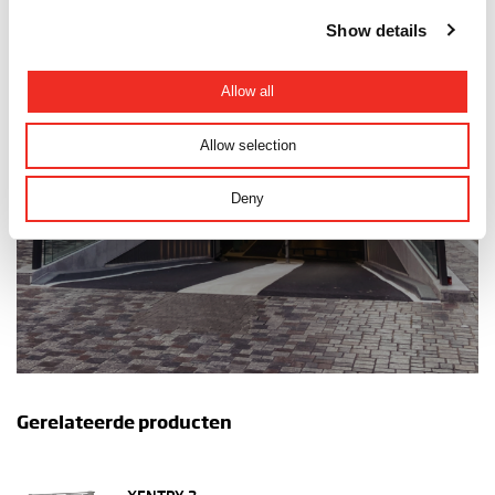
Show details
RELAX.
Allow all
Het is een HTC speedgate
Allow selection
Deny
Ontdek de mogelijkheden
Gerelateerde producten