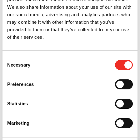
We also share information about your use of our site with
our social media, advertising and analytics partners who
may combine it with other information that you’ve
provided to them or that they’ve collected from your use
Neem contact op
Alle projecten
of their services.
Deel dit artikel
Consent
Necessary
Selection
Terug naar overzicht
Preferences
HTC Parking & Security
info@htc-ps.com
Statistics
+31 88 027 70 88
Marketing