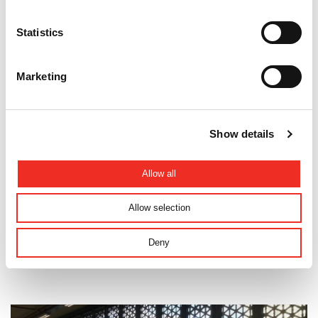
Statistics
Marketing
Show details
Allow all
Allow selection
Project
Design Speedgate voor stadskantoor Hengelo
Deny