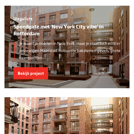
Uitgelicht
Speedgate met ‘New York City vibe’ in
Rotterdam
Je waant je midden in New York, maar je staat toch echt in
onze eigen Maasstad. Robuuste bakstenen gevels, grote
raampartijen…
Bekijk project