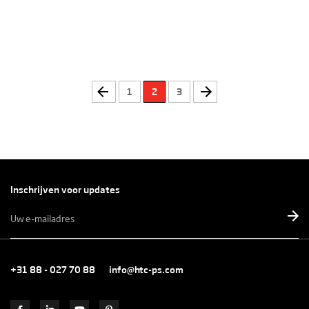
1
2
3
Inschrijven voor updates
E-
mailadres
*
+31 88 - 027 70 88
info@htc-ps.com