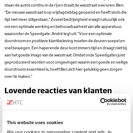
staan de auto’s continu in de rij en draait de wasstraat overuren. Ben:
“De nieuwe wasstraat is op vrijdagmiddag geopend en heeft sinds die
tijd niet meer stilgestaan.” Zoveel bedrijvigheid vraagt natuurlijk ook
om een optimale werking en betrouwbaarheid van alle apparatuur,
waaronder de Speedgate. André legt uit: “Voor een optimale
doorstroom en positieve klantbeleving moeten de deuren soepel en
snel bewegen. Een haperende deur kost immers tijd en draagt niet bij
aan het goede imago van de wasstraat. Omdat onze Speedgates juist
geproduceerd worden voor omgevingen waarin een goede en veilige
doorstroom essentieel is, hoeft Ben zich hier gelukkig geen zorgen
over te maken.”
Lovende reacties van klanten
Zorgen maakt Ben zich allerminst. Hij is vooral erg trots op zijn state-of-
the-art wasstraat met bijbehorende uitrijddeur. En ook de reacties van
klanten zijn lovend. Zowel over de kwaliteit van de apparatuur en
This website uses cookies
producten, als over het design en de werking van de wasstraat.
“Natuurlijk moeten we nog een paar kleine dingen finetunen en
We use cookies to personalise content and ads, to