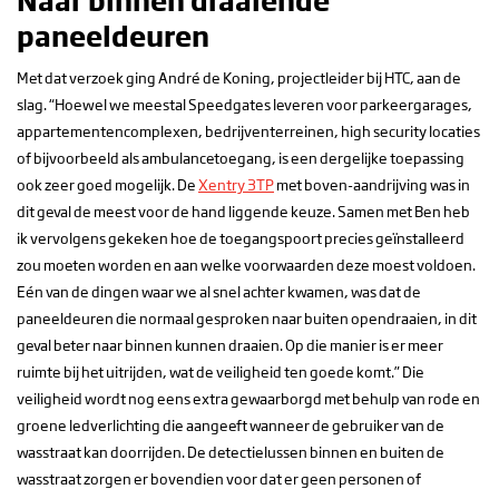
paneeldeuren
Met dat verzoek ging André de Koning, projectleider bij HTC, aan de
slag. “Hoewel we meestal Speedgates leveren voor parkeergarages,
appartementencomplexen, bedrijventerreinen, high security locaties
of bijvoorbeeld als ambulancetoegang, is een dergelijke toepassing
ook zeer goed mogelijk. De
Xentry 3TP
met boven-aandrijving was in
dit geval de meest voor de hand liggende keuze. Samen met Ben heb
ik vervolgens gekeken hoe de toegangspoort precies geïnstalleerd
zou moeten worden en aan welke voorwaarden deze moest voldoen.
Eén van de dingen waar we al snel achter kwamen, was dat de
paneeldeuren die normaal gesproken naar buiten opendraaien, in dit
geval beter naar binnen kunnen draaien. Op die manier is er meer
ruimte bij het uitrijden, wat de veiligheid ten goede komt.” Die
veiligheid wordt nog eens extra gewaarborgd met behulp van rode en
groene ledverlichting die aangeeft wanneer de gebruiker van de
wasstraat kan doorrijden. De detectielussen binnen en buiten de
wasstraat zorgen er bovendien voor dat er geen personen of