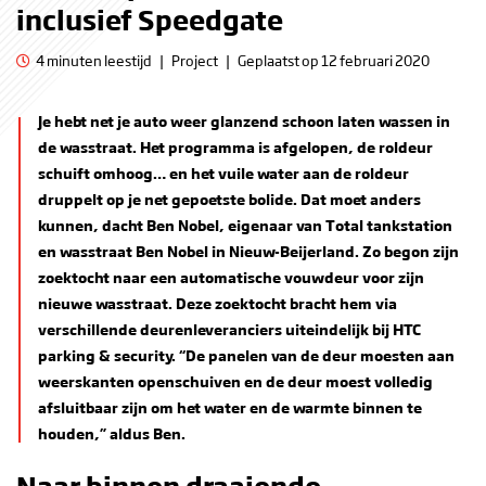
inclusief Speedgate
4 minuten leestijd
|
Project
|
Geplaatst op 12 februari 2020
Je hebt net je auto weer glanzend schoon laten wassen in
de wasstraat. Het programma is afgelopen, de roldeur
schuift omhoog… en het vuile water aan de roldeur
druppelt op je net gepoetste bolide. Dat moet anders
kunnen, dacht Ben Nobel, eigenaar van Total tankstation
en wasstraat Ben Nobel in Nieuw-Beijerland. Zo begon zijn
zoektocht naar een automatische vouwdeur voor zijn
nieuwe wasstraat. Deze zoektocht bracht hem via
verschillende deurenleveranciers uiteindelijk bij HTC
parking & security. “De panelen van de deur moesten aan
weerskanten openschuiven en de deur moest volledig
afsluitbaar zijn om het water en de warmte binnen te
houden,” aldus Ben.
Naar binnen draaiende