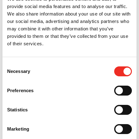
instellen, maar we zijn zeer tevreden over het eindresultaat.” Een
provide social media features and to analyse our traffic.
eindresultaat waar HTC een mooie bijdrage aan mocht leveren, zodat
We also share information about your use of our site with
het totaalplaatje uiteindelijk om door een ringetje te halen is. Net als de
our social media, advertising and analytics partners who
schoongewassen auto’s, zonder druppels van de roldeur.
may combine it with other information that you’ve
provided to them or that they’ve collected from your use
of their services.
Consent
Necessary
Selection
Preferences
Statistics
Marketing