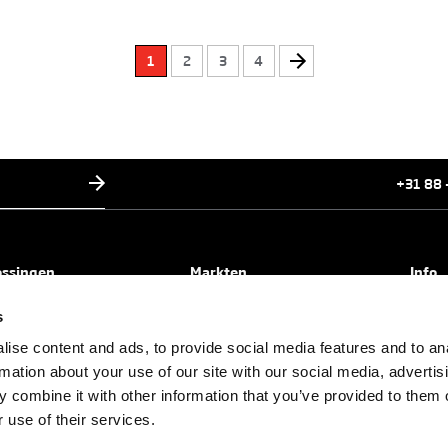
1
2
3
4
+31 88 
ossingen
Markten
Info
cle entrance solutions
VVE/appartementen
Over 
s
security solutions
Commercieel parkeren
Servi
ise content and ads, to provide social media features and to an
tectural solutions
Overheid
Xense,
rmation about your use of our site with our social media, advertis
le solutions
Architecten
Servi
 combine it with other information that you’ve provided to them o
Particulier
Vacat
 use of their services.