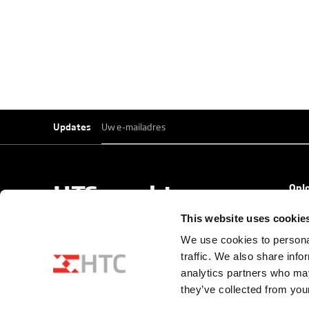
E-
mailadres
*
Updates
HTC maakt
Opl
Vehi
voertuigentrees
This website uses cookie
High 
We use cookies to personal
mooier, beter en
Archi
traffic. We also share info
Mobi
analytics partners who may
veiliger.
they’ve collected from your