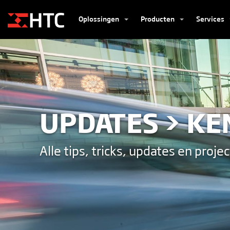
Oplossingen
Producten
Services
UPDATES > K
Alle tips, tricks, updates en proje