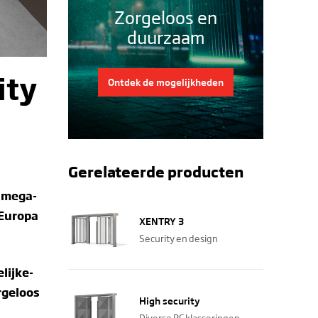
Zorgeloos en
duurzaam
ity
Ontdek de mogelijkheden
Gerelateerde producten
t mega-
 Europa
XENTRY 3
Security en design
lijke-
rgeloos
High security
Diverse RC klasseringen