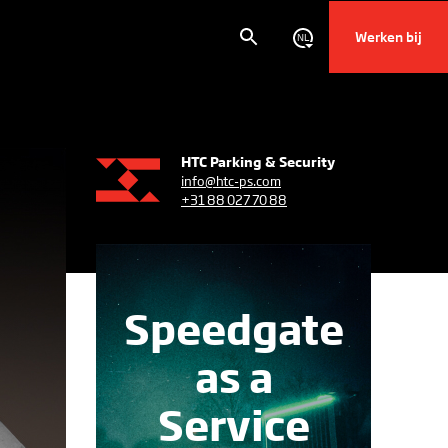
Werken bij
NL
HTC Parking & Security
info@htc-ps.com
+31 88 027 70 88
Speedgate
as a
Service