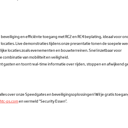
beveiliging en efficiënte toegang met RC2 en RC4 beplating, ideaal voor o
locaties. Live demonstraties tijdens onze presentatie tonen de soepele we
lijke locaties zoals evenementen en bouwterreinen. Snel inzetbaar voor
combinatie van mobiliteit en veiligheid.
mt gasten en toont real-time informatie over rijden, stoppen en afwijkend 
alles over onze Speedgates en beveiligingsoplossingen! Wil je gratis toegan
htc-ps.com
en vermeld “Security Essen”.