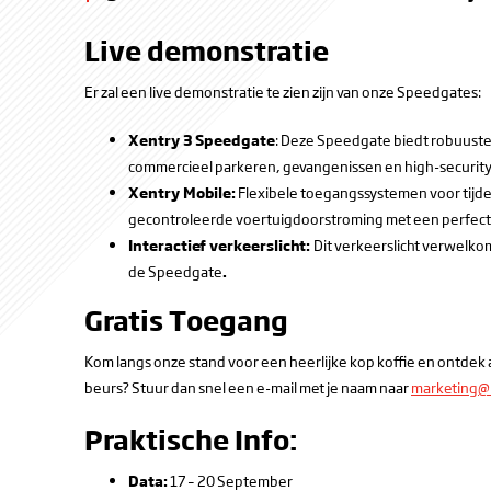
Live demonstratie
Er zal een live demonstratie te zien zijn van onze Speedgates:
Xentry 3 Speedgate
: Deze Speedgate biedt robuuste 
commercieel parkeren, gevangenissen en high-security 
Xentry Mobile:
Flexibele toegangssystemen voor tijde
gecontroleerde voertuigdoorstroming met een perfecte 
Interactief verkeerslicht:
Dit verkeerslicht verwelko
de Speedgate
.
Gratis Toegang
Kom langs onze stand voor een heerlijke kop koffie en ontdek 
beurs? Stuur dan snel een e-mail met je naam naar
marketing@
Praktische Info:
Data:
17 – 20 September