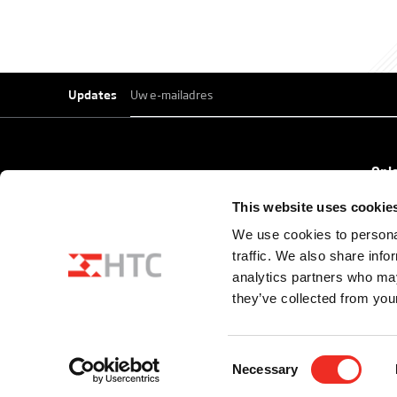
E-
mailadres
*
Updates
HTC maakt
Opl
Vehi
voertuigentrees
This website uses cookie
High 
Archi
We use cookies to personal
mooier, beter en
Mobi
traffic. We also share info
analytics partners who may
veiliger.
they’ve collected from your
Consent
Necessary
Disclaimer
Privacyverklaring
Cookies
Algemene voorwa
Selection