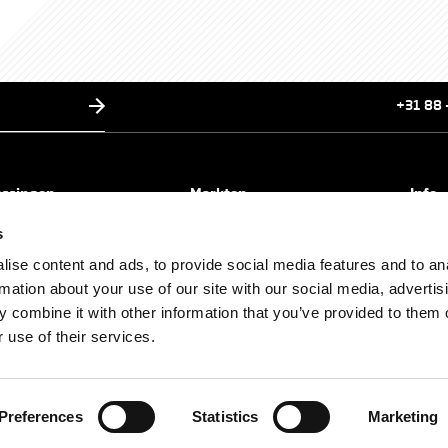
+31 88 
ossingen
Markten
Info
cle entrance solutions
VVE/appartementen
Over 
s
security solutions
Commercieel parkeren
Servi
tectural solutions
Overheid
Xense,
ise content and ads, to provide social media features and to an
le solutions
Architecten
Servi
rmation about your use of our site with our social media, advertis
Particulier
Vacat
 combine it with other information that you’ve provided to them o
 use of their services.
Preferences
Statistics
Marketing
arden