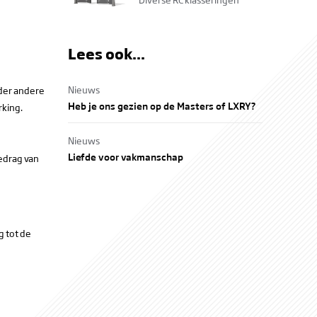
Lees ook...
Nieuws
nder andere
Heb je ons gezien op de Masters of LXRY?
rking.
Nieuws
Liefde voor vakmanschap
gedrag van
g tot de