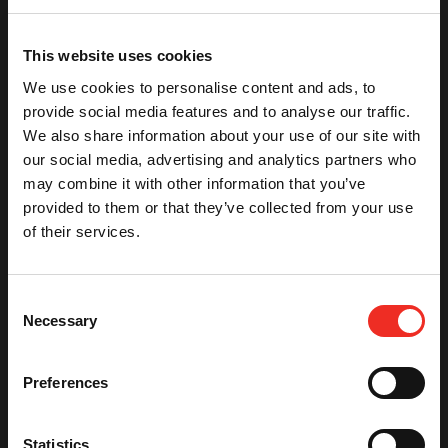
Na het invullen van het formulier nemen wij binnen 2
werkdagen contact met u op
This website uses cookies
We use cookies to personalise content and ads, to
provide social media features and to analyse our traffic.
Bedrijfsnaam
*
We also share information about your use of our site with
our social media, advertising and analytics partners who
may combine it with other information that you’ve
Naam
*
provided to them or that they’ve collected from your use
of their services.
Factuuradres
*
Consent
Necessary
Selection
Plaats
*
Preferences
Postcode
*
Statistics