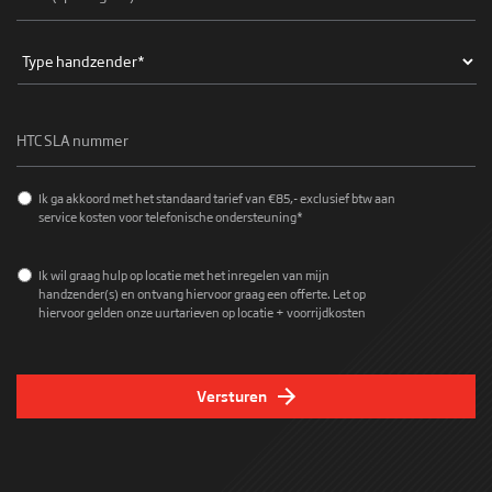
Type
handzender
*
HTC
SLA
nummer
Service
Ik ga akkoord met het standaard tarief van €85,- exclusief btw aan
tarief
*
service kosten voor telefonische ondersteuning*
Op
Ik wil graag hulp op locatie met het inregelen van mijn
locatie
handzender(s) en ontvang hiervoor graag een offerte. Let op
hiervoor gelden onze uurtarieven op locatie + voorrijdkosten
Versturen