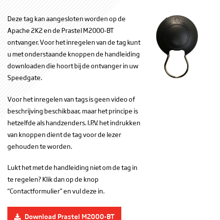
Deze tag kan aangesloten worden op de
Apache 2K2 en de Prastel M2000-BT
ontvanger. Voor het inregelen van de tag kunt
u met onderstaande knoppen de handleiding
downloaden die hoort bij de ontvanger in uw
Speedgate.
Voor het inregelen van tags is geen video of
beschrijving beschikbaar, maar het principe is
hetzelfde als handzenders. I.P.V. het indrukken
van knoppen dient de tag voor de lezer
gehouden te worden.
Lukt het met de handleiding niet om de tag in
te regelen? Klik dan op de knop
“Contactformulier” en vul deze in.
Download Prastel M2000-BT