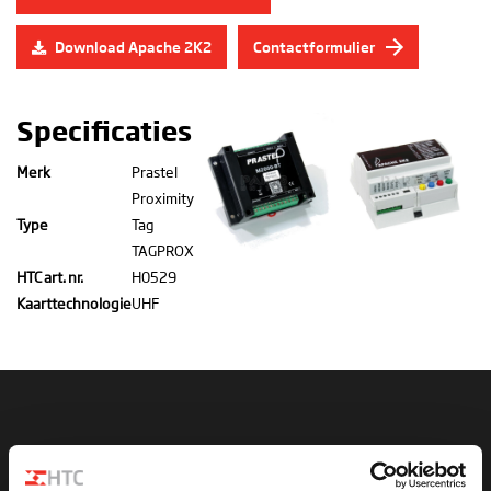
Download Apache 2K2
Contactformulier
Specificaties
Merk
Prastel
Proximity
Type
Tag
TAGPROX
HTC art. nr.
H0529
Kaarttechnologie
UHF
Hulp nodig met uw handzender?