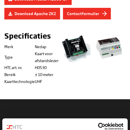
Download Apache 2K2
Contactformulier
Specificaties
Merk
Nedap
Kaart voor
Type
afstandslezer
HTC art. nr.
H0530
Bereik
± 10 meter
Kaarttechnologie
UHF
Hulp nodig met uw handzender?