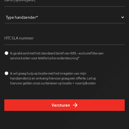
Type
handzender
*
HTC
SLA
nummer
Service
Ik ga akkoord met het standaard tarief van €85,- exclusief btw aan
tarief
*
service kosten voor telefonische ondersteuning*
Op
Ik wil graag hulp op locatie met het inregelen van mijn
locatie
handzender(s) en ontvang hiervoor graag een offerte. Let op
hiervoor gelden onze uurtarieven op locatie + voorrijdkosten
Versturen