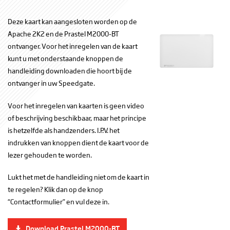
Deze kaart kan aangesloten worden op de
Apache 2K2 en de Prastel M2000-BT
ontvanger. Voor het inregelen van de kaart
kunt u met onderstaande knoppen de
handleiding downloaden die hoort bij de
ontvanger in uw Speedgate.
Voor het inregelen van kaarten is geen video
of beschrijving beschikbaar, maar het principe
is hetzelfde als handzenders. I.P.V. het
indrukken van knoppen dient de kaart voor de
lezer gehouden te worden.
Lukt het met de handleiding niet om de kaart in
te regelen? Klik dan op de knop
“Contactformulier” en vul deze in.
Download Prastel M2000-BT