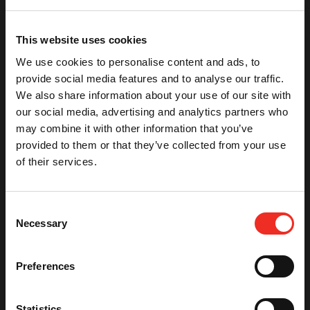
Na het invullen van het formulier nemen wij binnen 2
werkdagen contact met u op
This website uses cookies
We use cookies to personalise content and ads, to
provide social media features and to analyse our traffic.
Bedrijfsnaam
*
We also share information about your use of our site with
our social media, advertising and analytics partners who
may combine it with other information that you’ve
Naam
*
provided to them or that they’ve collected from your use
of their services.
Factuuradres
*
Consent
Necessary
Selection
Plaats
*
Preferences
Postcode
*
Statistics