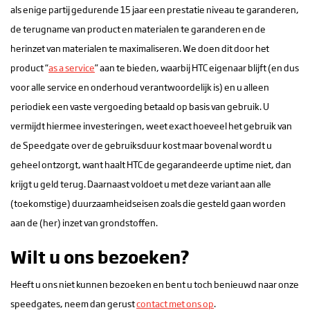
als enige partij gedurende 15 jaar een prestatie niveau te garanderen,
de terugname van product en materialen te garanderen en de
herinzet van materialen te maximaliseren. We doen dit door het
product “
as a service
” aan te bieden, waarbij HTC eigenaar blijft (en dus
voor alle service en onderhoud verantwoordelijk is) en u alleen
periodiek een vaste vergoeding betaald op basis van gebruik. U
vermijdt hiermee investeringen, weet exact hoeveel het gebruik van
de Speedgate over de gebruiksduur kost maar bovenal wordt u
geheel ontzorgt, want haalt HTC de gegarandeerde uptime niet, dan
krijgt u geld terug. Daarnaast voldoet u met deze variant aan alle
(toekomstige) duurzaamheidseisen zoals die gesteld gaan worden
aan de (her) inzet van grondstoffen.
Wilt u ons bezoeken?
Heeft u ons niet kunnen bezoeken en bent u toch benieuwd naar onze
speedgates, neem dan gerust
contact met ons op
.