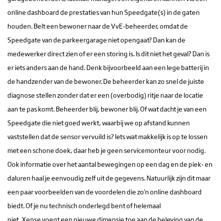
online dashboard de prestaties van hun Speedgate(s) in de gaten
houden. Belt een bewoner naar de VvE-beheerder, omdat de
Speedgate van de parkeergarage niet opengaat? Dan kan de
medewerker direct zien of er een storing is. Is dit niet het geval? Dan is
er iets anders aan de hand. Denk bijvoorbeeld aan een lege batterij in
de handzender van de bewoner. De beheerder kan zo snel de juiste
diagnose stellen zonder dat er een (overbodig) ritje naar de locatie
aan te pas komt. Beheerder blij, bewoner blij. Of wat dacht je van een
Speedgate die niet goed werkt, waarbij we op afstand kunnen
vaststellen dat de sensor vervuild is? Iets wat makkelijk is op te lossen
met een schone doek, daar heb je geen servicemonteur voor nodig.
Ook informatie over het aantal bewegingen op een dag en de piek- en
daluren haal je eenvoudig zelf uit de gegevens. Natuurlijk zijn dit maar
een paar voorbeelden van de voordelen die zo’n online dashboard
biedt. Of je nu technisch onderlegd bent of helemaal
niet, Xense voegt een nieuwe dimensie toe aan de beleving van de