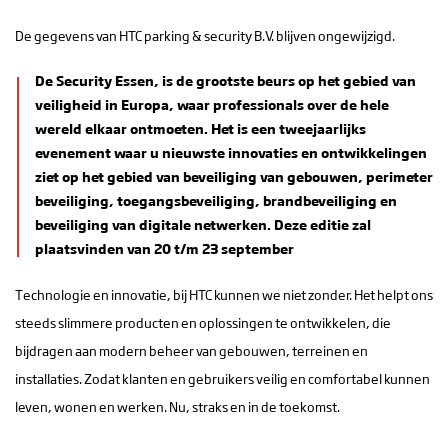
De gegevens van HTC parking & security B.V. blijven ongewijzigd.
De Security Essen, is de grootste beurs op het gebied van
veiligheid in Europa, waar professionals over de hele
wereld elkaar ontmoeten. Het is een tweejaarlijks
evenement waar u nieuwste innovaties en ontwikkelingen
ziet op het gebied van beveiliging van gebouwen, perimeter
beveiliging, toegangsbeveiliging, brandbeveiliging en
beveiliging van digitale netwerken. Deze editie zal
plaatsvinden van 20 t/m 23 september
Technologie en innovatie, bij HTC kunnen we niet zonder. Het helpt ons
steeds slimmere producten en oplossingen te ontwikkelen, die
bijdragen aan modern beheer van gebouwen, terreinen en
installaties. Zodat klanten en gebruikers veilig en comfortabel kunnen
leven, wonen en werken. Nu, straks en in de toekomst.