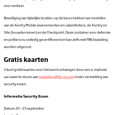
voor verkeer.
Beveiliging van tijdelijke locaties, op de beurs hebben we modellen
van de Xentry Mobile (evenementen en calamiteiten), de Xentry on
Site (bouwterreinen) en de Checkpoint. Deze container voor defensie
en politie is nu volledig gecertificeerd en kan zelfs met FB6 beplating
worden uitgerust.
Gratis kaarten
U kunt gratis kaarten voor het event ontvangen door een e-mail met
uw naam te sturen aan
marketing@htc-ps.com
onder vermelding van
security essen.
Informatie Security Essen
Datum: 20 – 23 september