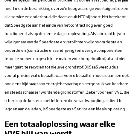
heeft men de beschikking over zo’n hoogwaardige voertuigentree en
alle service en onderhoud die daar vanuit HTC bij hoort. Het betekent
dat Speedgate aan het einde van het contract nog even goed
functioneert als op de eerste dag na oplevering. Als fabrikant blijven
wij eigenaar van de Speedgate en verplichten wij ons om de stalen
onderdelen (constructie en aandrijving) en overige componenten
terug te nemen en geschikt te maken voor hergebruik of, als dat niet
meer gaat, te recyclen tot nieuwe grondstof. Bij SaaS weet u dus
vooraf precies wat u betaalt, waarvoor u betaalt en hoe u daarmee ook
nog eens bijdraagt aan energiebesparing en hergebruik van kostbare
en steeds schaarser wordende grondstoffen. Zeker voor een VVE, die
scherp op de kosten moet letten en die verantwoording af dient te
leggen aan de leden, is Speedgate as a Service een ideale oplossing.
Een totaaloplossing waar elke
VVE blij van wordt