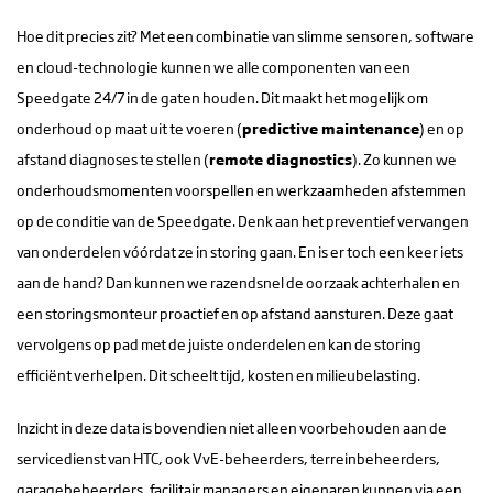
Hoe dit precies zit? Met een combinatie van slimme sensoren, software
en cloud-technologie kunnen we alle componenten van een
Speedgate 24/7 in de gaten houden. Dit maakt het mogelijk om
onderhoud op maat uit te voeren (
predictive maintenance
) en op
afstand diagnoses te stellen (
remote diagnostics
). Zo kunnen we
onderhoudsmomenten voorspellen en werkzaamheden afstemmen
op de conditie van de Speedgate. Denk aan het preventief vervangen
van onderdelen vóórdat ze in storing gaan. En is er toch een keer iets
aan de hand? Dan kunnen we razendsnel de oorzaak achterhalen en
een storingsmonteur proactief en op afstand aansturen. Deze gaat
vervolgens op pad met de juiste onderdelen en kan de storing
efficiënt verhelpen. Dit scheelt tijd, kosten en milieubelasting.
Inzicht in deze data is bovendien niet alleen voorbehouden aan de
servicedienst van HTC, ook VvE-beheerders, terreinbeheerders,
garagebeheerders, facilitair managers en eigenaren kunnen via een