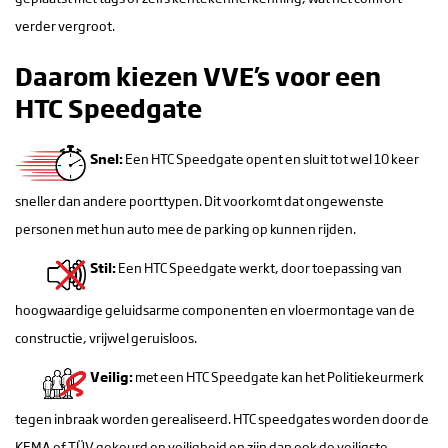
verder vergroot.
Daarom kiezen VVE’s voor een
HTC Speedgate
Snel:
Een HTC Speedgate opent en sluit tot wel 10 keer
sneller dan andere poorttypen. Dit voorkomt dat ongewenste
personen met hun auto mee de parking op kunnen rijden.
Stil:
Een HTC Speedgate werkt, door toepassing van
hoogwaardige geluidsarme componenten en vloermontage van de
constructie, vrijwel geruisloos.
Veilig:
met een HTC Speedgate kan het Politiekeurmerk
tegen inbraak worden gerealiseerd. HTC speedgates worden door de
KEMA of TÜV gekeurd op veiligheid en zijn dan ook de veiligste