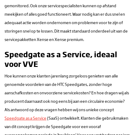
gemonitored. Ook onze servicespecialisten kunnen op afstand
meekijken of alles goed functioneert. Waar nodig kan er dus snel en
adequaat actie worden ondernomen om problemen voor te zijn of
storingen snel op te lossen. Dit maakt standaard onderdeel uit van de
servicepakketten Xense en Xense premium.
Speedgate as a Service, ideaal
voor VVE
Hoe kunnen onze klanten jarenlang zorgeloos genieten van alle
genoemde voordelen van de HTC Speedgates, zonder hoge
aanschafkosten en onvoorziene servicekosten? En hoe dragen wij als
producent daarnaast ook nog eens bij aan een circulaire economie?
Als antwoord op deze vragen hebben wij ons unieke concept
Speedgate as a Service
(SaaS) ontwikkelt. Klanten die gebruikmaken
van dit concept krijgen de Speedgate voor een vooraf
overeengekomen periode in ‘bruikleen’. Voor een vast bedrag per jaar