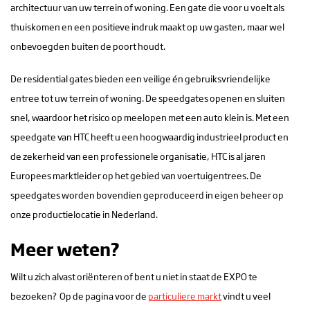
architectuur van uw terrein of woning. Een gate die voor u voelt als
thuiskomen en een positieve indruk maakt op uw gasten, maar wel
onbevoegden buiten de poort houdt.
De residential gates bieden een veilige én gebruiksvriendelijke
entree tot uw terrein of woning. De speedgates openen en sluiten
snel, waardoor het risico op meelopen met een auto klein is. Met een
speedgate van HTC heeft u een hoogwaardig industrieel product en
de zekerheid van een professionele organisatie, HTC is al jaren
Europees marktleider op het gebied van voertuigentrees. De
speedgates worden bovendien geproduceerd in eigen beheer op
onze productielocatie in Nederland.
Meer weten?
Wilt u zich alvast oriënteren of bent u niet in staat de EXPO te
bezoeken? Op de pagina voor de
particuliere markt
vindt u veel