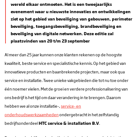
wereld elkaar ontmoeten. Het is een tweejaarlijks
evenement waar u nieuwste innovaties en ontwikkelingen
ziet op het gebied van beveiliging van gebouwen, perimeter
beveiliging, toegangsbeveiliging, brandbeveiliging en
beveiliging van digitale netwerken. Deze editie zal
plaatsvinden van 20 t/m 23 september
Al meer dan 25 jaar kunnen onze klanten rekenen op de hoogste
kwaliteit, beste service en specialistische kennis. Op het gebied van
innovatieve producten en baanbrekende projecten, maar ook qua
service en installatie. Twee unieke vakgebieden die tot nu toe onder
één noemer vielen. Met de groei en verdere professionalisering van
ons bedrijf is het tijd om daar verandering in te brengen. Daarom
hebben we al onze installatie-,
service- en
onderhoudswerkzaamheden
ondergebracht in het zelfstandig
bedrijfsonderdeel
HTC service & installation B.V
.