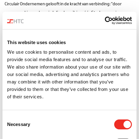
Circulair Ondernemen gelooft in de kracht van verbinding: “door
samenwerking en kennisdeling bereik je méér. Sterker nog, in een
circulair systeem kun je niet zonder elkaar.”
Speedgate as a Service
This website uses cookies
In het artikel wordt
Speedgate as a Service
uitgelicht, een duurzame
We use cookies to personalise content and ads, to
oplossing voor voertuigentree. Bij onze Speedgate as a Service blijft
provide social media features and to analyse our traffic.
het product eigendom van HTC. U hoeft daarom niet te investeren in
We also share information about your use of our site with
our social media, advertising and analytics partners who
het product, maar u betaalt alleen voor de prestatie die het product
may combine it with other information that you’ve
aan u levert. HTC zorgt daarnaast ook volledig voor service,
provided to them or that they’ve collected from your use
onderhoud, herinzet en recycling. Daarbij garanderen wij dat de
of their services.
Speedgate aan het einde van de contractperiode nog even goed
presteert als net na levering. We spreken een gegarandeerde
prestatie af in de vorm van beschikbaarheid en veiligheid. Doordat
Consent
Necessary
Selection
service en onderhoud wordt uitgevoerd door HTC, kunnen wij
onderdelen en teruggenomen Speedgates zoveel mogelijk