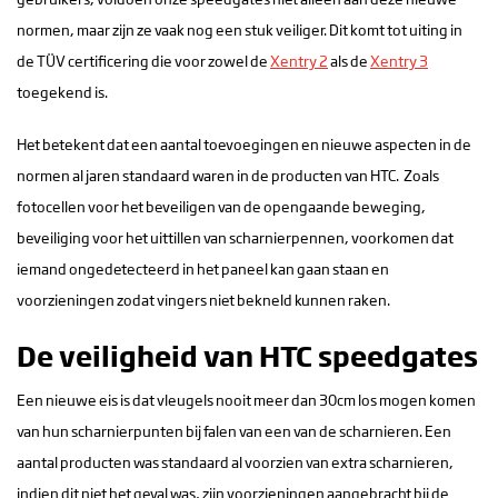
normen, maar zijn ze vaak nog een stuk veiliger. Dit komt tot uiting in
de TÜV certificering die voor zowel de
Xentry 2
als de
Xentry 3
toegekend is.
Het betekent dat een aantal toevoegingen en nieuwe aspecten in de
normen al jaren standaard waren in de producten van HTC. Zoals
fotocellen voor het beveiligen van de opengaande beweging,
beveiliging voor het uittillen van scharnierpennen, voorkomen dat
iemand ongedetecteerd in het paneel kan gaan staan en
voorzieningen zodat vingers niet bekneld kunnen raken.
De veiligheid van HTC speedgates
Een nieuwe eis is dat vleugels nooit meer dan 30cm los mogen komen
van hun scharnierpunten bij falen van een van de scharnieren. Een
aantal producten was standaard al voorzien van extra scharnieren,
indien dit niet het geval was, zijn voorzieningen aangebracht bij de