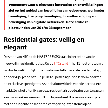
evenement waar u nieuwste innovaties en ontwikkelingen
ziet op het gebied van beveiliging van gebouwen, perimeter
beveiliging, toegangsbeveiliging, brandbeveiliging en
beveiliging van digitale netwerken. Deze editie zal
plaatsvinden van 20 t/m 23 september
Residential gates: veilig en
elegant
De stand van HTC op de MASTERS EXPO staat in het teken van de
nieuwe lijn residential gates. Op de
HTC stand
in hal 11 heet ons team u
van harte welkom. Zij kunnen u alles vertellen over de residential lijn,
geheel vrijblijvend natuurlijk. Deze lijn met lage, snelle vouwpoorten
en exclusieve speedgates is speciaal ontwikkeld voor de particuliere
markt. Zo is het uiterlijk van deze residential speedgates aan te passen
aan uw smaak en wensen. U kunt bijvoorbeeld kiezen voor een gate
met een elegante en moderne vormgeving, afgestemd op de