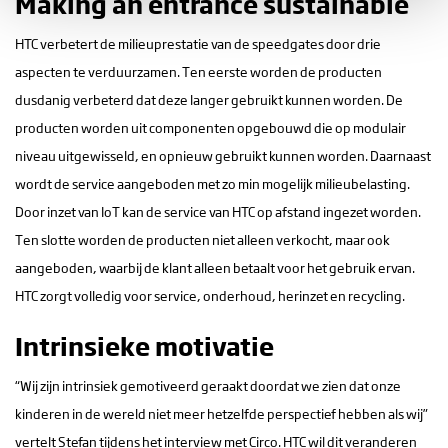
Making an entrance sustainable
HTC verbetert de milieuprestatie van de speedgates door drie
aspecten te verduurzamen. Ten eerste worden de producten
dusdanig verbeterd dat deze langer gebruikt kunnen worden. De
producten worden uit componenten opgebouwd die op modulair
niveau uitgewisseld, en opnieuw gebruikt kunnen worden. Daarnaast
wordt de service aangeboden met zo min mogelijk milieubelasting.
Door inzet van IoT kan de service van HTC op afstand ingezet worden.
Ten slotte worden de producten niet alleen verkocht, maar ook
aangeboden, waarbij de klant alleen betaalt voor het gebruik ervan.
HTC zorgt volledig voor service, onderhoud, herinzet en recycling.
Intrinsieke motivatie
“Wij zijn intrinsiek gemotiveerd geraakt doordat we zien dat onze
kinderen in de wereld niet meer hetzelfde perspectief hebben als wij”
vertelt Stefan tijdens het interview met Circo. HTC wil dit veranderen