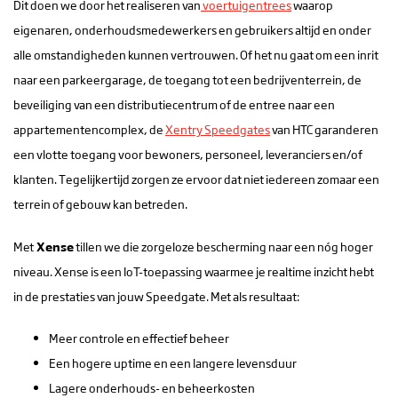
Dit doen we door het realiseren van
voertuigentrees
waarop
eigenaren, onderhoudsmedewerkers en gebruikers altijd en onder
alle omstandigheden kunnen vertrouwen. Of het nu gaat om een inrit
naar een parkeergarage, de toegang tot een bedrijventerrein, de
beveiliging van een distributiecentrum of de entree naar een
appartementencomplex, de
Xentry Speedgates
van HTC garanderen
een vlotte toegang voor bewoners, personeel, leveranciers en/of
klanten. Tegelijkertijd zorgen ze ervoor dat niet iedereen zomaar een
terrein of gebouw kan betreden.
Met
Xense
tillen we die zorgeloze bescherming naar een nóg hoger
niveau. Xense is een IoT-toepassing waarmee je realtime inzicht hebt
in de prestaties van jouw Speedgate. Met als resultaat:
Meer controle en effectief beheer
Een hogere uptime en een langere levensduur
Lagere onderhouds- en beheerkosten