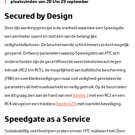
plaatsvinden van 20 t/m 23 september
Secured by Design
Door zijn werkingsprincipe is de snelheid waarmee een Speedgate
een perimeter opent en sluit één van de belangrijke
veiligheidsfactoren. De beschermende schil is immers zo kort mogelijk
geopend. Ontwerp parameters waarop Speedgates van HTC zich
onderscheiden zijn de gecertificeerde weerstandsniveau’s tegen
inbraak (RC2 t/m RC5), de mogelijkheid van ballistische bescherming
(FB6) en overklimbeveiligingen maar ook veiligheid gerelateerde
parameters als betrouwbaarheid en veilig gebruik. Op de beurs laten
we dit graag zien aan de hand van een
Xentry 3
met een RC2 en een
RC4 vleugel en een trackless
Xentry STS
met overklim beveiliging.
Speedgate as a Service
Sustainability, veel bedrijven praten erover, HTC realiseert het. Door