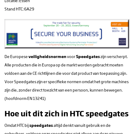
Locatie: Essen
Stand HTC: 6A29
De Europese
veiligheidsnormen
voor
Speedgates
zijn verscherpt.
Alle producten die in Europa op de markt worden gebracht moeten
voldoen aan de CE richtlijnen die voor dat product van toepassing zijn.
Voor Speedgates zijn er specifieke normen omdat het grote machines
zijn die, zonder direct toezicht van een persoon, kunnen bewegen.
(hoofdnorm EN 13241)
Hoe uit dit zich in HTC speedgates
Omdat HTC bij
speedgates
altijd denkt vanuit gebruik en de
gebruikers, voldoen onze speedgates niet alleen aan deze nieuwe