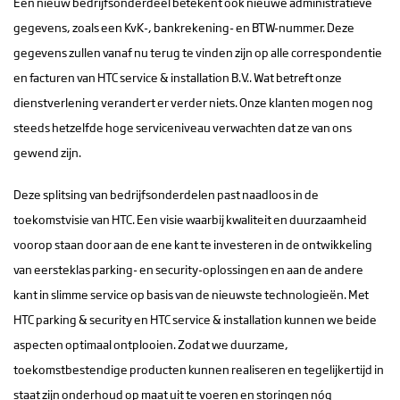
Een nieuw bedrijfsonderdeel betekent ook nieuwe administratieve
gegevens, zoals een KvK-, bankrekening- en BTW-nummer. Deze
gegevens zullen vanaf nu terug te vinden zijn op alle correspondentie
en facturen van HTC service & installation B.V.. Wat betreft onze
dienstverlening verandert er verder niets. Onze klanten mogen nog
steeds hetzelfde hoge serviceniveau verwachten dat ze van ons
gewend zijn.
Deze splitsing van bedrijfsonderdelen past naadloos in de
toekomstvisie van HTC. Een visie waarbij kwaliteit en duurzaamheid
voorop staan door aan de ene kant te investeren in de ontwikkeling
van eersteklas parking- en security-oplossingen en aan de andere
kant in slimme service op basis van de nieuwste technologieën. Met
HTC parking & security en HTC service & installation kunnen we beide
aspecten optimaal ontplooien. Zodat we duurzame,
toekomstbestendige producten kunnen realiseren en tegelijkertijd in
staat zijn onderhoud op maat uit te voeren en storingen nóg