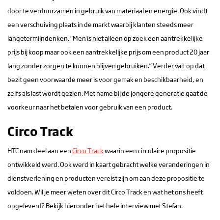
door te verduurzamen in gebruik van materiaal en energie. Ook vindt
een verschuiving plaats in de markt waarbij klanten steeds meer
langetermijndenken. “Men is niet alleen op zoek een aantrekkelijke
prijs bij koop maar ook een aantrekkelijke prijs om een product 20 jaar
lang zonder zorgen te kunnen blijven gebruiken.” Verder valt op dat
bezit geen voorwaarde meer is voor gemak en beschikbaarheid, en
zelfs als last wordt gezien. Met name bij de jongere generatie gaat de
voorkeur naar het betalen voor gebruik van een product.
Circo Track
HTC nam deel aan een
Circo Track
waarin een circulaire propositie
ontwikkeld werd. Ook werd in kaart gebracht welke veranderingen in
dienstverlening en producten vereist zijn om aan deze propositie te
voldoen. Wil je meer weten over dit Circo Track en wat het ons heeft
opgeleverd? Bekijk hieronder het hele interview met Stefan.