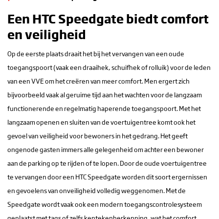
Een HTC Speedgate biedt comfort
en veiligheid
Op de eerste plaats draait het bij het vervangen van een oude
toegangspoort (vaak een draaihek, schuifhek of rolluik) voor de leden
van een VVE om het creëren van meer comfort. Men ergert zich
bijvoorbeeld vaak al geruime tijd aan het wachten voor de langzaam
functionerende en regelmatig haperende toegangspoort. Met het
langzaam openen en sluiten van de voertuigentree komt ook het
gevoel van veiligheid voor bewoners in het gedrang. Het geeft
ongenode gasten immers alle gelegenheid om achter een bewoner
aan de parking op te rijden of te lopen. Door de oude voertuigentree
te vervangen door een HTC Speedgate worden dit soort ergernissen
en gevoelens van onveiligheid volledig weggenomen. Met de
Speedgate wordt vaak ook een modern toegangscontrolesysteem
geplaatst met tags of zelfs kentekenherkenning, wat het comfort