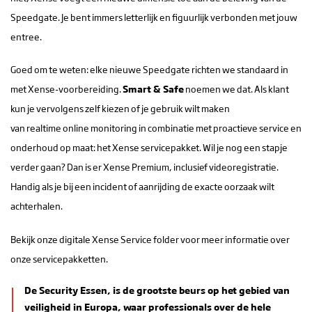
Speedgate. Je bent immers letterlijk en figuurlijk verbonden met jouw
entree.
Goed om te weten: elke nieuwe Speedgate richten we standaard in
met Xense-voorbereiding.
Smart & Safe
noemen we dat. Als klant
kun je vervolgens zelf kiezen of je gebruik wilt maken
van realtime online monitoring in combinatie met proactieve service en
onderhoud op maat: het Xense servicepakket. Wil je nog een stapje
verder gaan? Dan is er Xense Premium, inclusief videoregistratie.
Handig als je bij een incident of aanrijding de exacte oorzaak wilt
achterhalen.
Bekijk onze digitale Xense Service folder voor meer informatie over
onze servicepakketten.
De Security Essen, is de grootste beurs op het gebied van
veiligheid in Europa, waar professionals over de hele