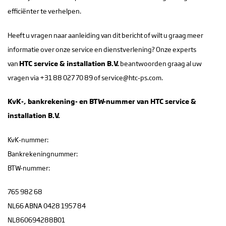
efficiënter te verhelpen.
Heeft u vragen naar aanleiding van dit bericht of wilt u graag meer
informatie over onze service en dienstverlening? Onze experts
van
HTC service & installation B.V.
beantwoorden graag al uw
vragen via +31 88 027 70 89 of service@htc-ps.com.
KvK-, bankrekening- en BTW-nummer van HTC service &
installation B.V.
KvK-nummer:
Bankrekeningnummer:
BTW-nummer:
765 982 68
NL66 ABNA 0428 1957 84
NL860694288B01