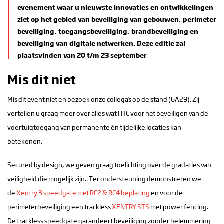
evenement waar u nieuwste innovaties en ontwikkelingen
ziet op het gebied van beveiliging van gebouwen, perimeter
beveiliging, toegangsbeveiliging, brandbeveiliging en
beveiliging van digitale netwerken. Deze editie zal
plaatsvinden van 20 t/m 23 september
Mis dit niet
Mis dit event niet en bezoek onze collega’s op de stand (6A29). Zij
vertellen u graag meer over alles wat HTC voor het beveiligen van de
voertuigtoegang van permanente én tijdelijke locaties kan
betekenen.
Secured by design, we geven graag toelichting over de gradaties van
veiligheid die mogelijk zijn.. Ter ondersteuning demonstreren we
de
Xentry 3 speedgate met RC2 & RC4 beplating
en voor de
perimeterbeveiliging een trackless
XENTRY STS
met power fencing.
De trackless speedgate garandeert beveiliging zonder belemmering