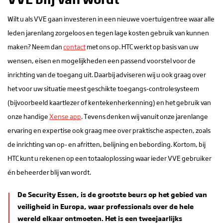
Wilt u als VVE gaan investeren in een nieuwe voertuigentree waar alle
leden jarenlang zorgeloos en tegen lage kosten gebruik van kunnen
maken? Neem dan
contact
met ons op. HTC werkt op basis van uw
wensen, eisen en mogelijkheden een passend voorstel voor de
inrichting van de toegang uit. Daarbij adviseren wij u ook graag over
het voor uw situatie meest geschikte toegangs-controlesysteem
(bijvoorbeeld kaartlezer of kentekenherkenning) en het gebruik van
onze handige
Xense app
. Tevens denken wij vanuit onze jarenlange
ervaring en expertise ook graag mee over praktische aspecten, zoals
de inrichting van op- en afritten, belijning en bebording. Kortom, bij
HTC kunt u rekenen op een totaaloplossing waar ieder VVE gebruiker
én beheerder blij van wordt.
De Security Essen, is de grootste beurs op het gebied van
veiligheid in Europa, waar professionals over de hele
wereld elkaar ontmoeten. Het is een tweejaarlijks