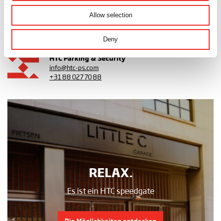
Allow selection
Zurück zur Übersicht
Deny
HTC Parking & Security
info@htc-ps.com
+31 88 027 70 88
RELAX.
Es ist ein HTC speedgate
Die Möglichkeiten entdecken