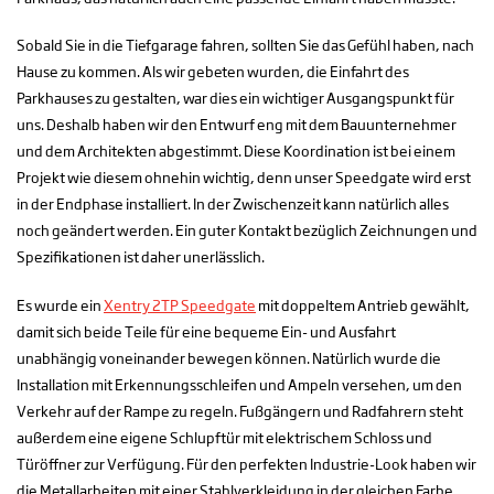
Sobald Sie in die Tiefgarage fahren, sollten Sie das Gefühl haben, nach
Hause zu kommen. Als wir gebeten wurden, die Einfahrt des
Parkhauses zu gestalten, war dies ein wichtiger Ausgangspunkt für
uns. Deshalb haben wir den Entwurf eng mit dem Bauunternehmer
und dem Architekten abgestimmt. Diese Koordination ist bei einem
Projekt wie diesem ohnehin wichtig, denn unser Speedgate wird erst
in der Endphase installiert. In der Zwischenzeit kann natürlich alles
noch geändert werden. Ein guter Kontakt bezüglich Zeichnungen und
Spezifikationen ist daher unerlässlich.
Es wurde ein
Xentry 2TP Speedgate
mit doppeltem Antrieb gewählt,
damit sich beide Teile für eine bequeme Ein- und Ausfahrt
unabhängig voneinander bewegen können. Natürlich wurde die
Installation mit Erkennungsschleifen und Ampeln versehen, um den
Verkehr auf der Rampe zu regeln. Fußgängern und Radfahrern steht
außerdem eine eigene Schlupftür mit elektrischem Schloss und
Türöffner zur Verfügung. Für den perfekten Industrie-Look haben wir
die Metallarbeiten mit einer Stahlverkleidung in der gleichen Farbe