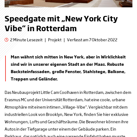
Speedgate mit „New York City
Vibe“ in Rotterdam
2 Minute Lesezeit
|
Projekt
|
Verfasst am 7 Oktober 2022
Man wähnt sich mitten in New York, aber in Wirklichkeit
sind wir in unserer eigenen Stadt an der Maas. Robuste
Backsteinfassaden, große Fenster, Stahlstege, Balkone,
Treppen und Geländer.
Das Neubauprojekt Little C am Coolhaven in Rotterdam, zwischen dem
Erasmus MC und der Universität Rotterdam, hat eine coole, urbane
Atmosphäre mit einem intimen „Village-Vibe“. Vergleichbar mit dem
industriellen Look von Brooklyn, New York, finden Sie hier exklusive
Wohnungen, Lofts und Geschäftsräume. Die Bewohner können ihre
Autos in der Tiefgarage unter einem der Gebäude parken. Ein
Parkhaus, das natürlich auch eine passende Einfahrt haben musste.