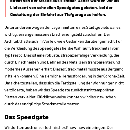
direkt von der Straße aus sichtbar. Daher wurden wir als
Lieferant von schnellen Speedgates gebeten, bei der
Gestaltung der Einfahrt zur Tiefgarage zu helfen.
Unter anderem wegen der Lage inmitten eines Stadtgebiets war es
wichtig, ein angemessenes Erscheinungsbild zu schaffen. Der
Architekt hatte sich im Vorfeld viele Gedanken darüber gemacht. Für
die Verkleidung des Speedgates fiel die Wahl auf Streckmetall vom
Typ Fresco. Dies ist eine robuste, strapazierfähige Verkleidung, die
durch Einschneiden und Dehnen des Metalls ein transparentes und
modernes Aussehen erhält. Dieses Streckmetall musste aus Bergamo
in Italien kommen. Eine ziemliche Herausforderung in der Corona-Zeit.
Um sicherzustellen, dass sich die Fertigstellung der Wohnungen nicht
verzögerte, haben wir das Speedgate zunächst mit temporären
Platten verkleidet. Glücklicherweise konnten wir dies inzwischen
durch das endgültige Streckmetall ersetzen.
Das Speedgate
Wir durften auch unser technisches Know-how einbringen. Der