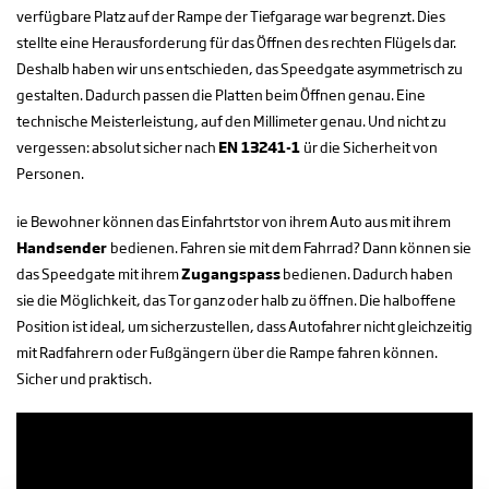
verfügbare Platz auf der Rampe der Tiefgarage war begrenzt. Dies
stellte eine Herausforderung für das Öffnen des rechten Flügels dar.
Deshalb haben wir uns entschieden, das Speedgate asymmetrisch zu
gestalten. Dadurch passen die Platten beim Öffnen genau. Eine
technische Meisterleistung, auf den Millimeter genau. Und nicht zu
vergessen: absolut sicher nach
EN 13241-1
ür die Sicherheit von
Personen.
ie Bewohner können das Einfahrtstor von ihrem Auto aus mit ihrem
Handsender
bedienen. Fahren sie mit dem Fahrrad? Dann können sie
das Speedgate mit ihrem
Zugangspass
bedienen. Dadurch haben
sie die Möglichkeit, das Tor ganz oder halb zu öffnen. Die halboffene
Position ist ideal, um sicherzustellen, dass Autofahrer nicht gleichzeitig
mit Radfahrern oder Fußgängern über die Rampe fahren können.
Sicher und praktisch.